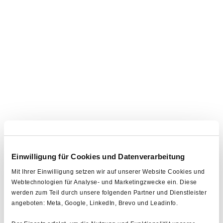
zukunftssichere
Lösungen.
Individuelle Roadmaps
Jedes Projekt startet
mit einer klaren
Vision: Wir entwickeln
maßgeschneiderte
Einwilligung für Cookies und Datenverarbeitung
Roadmaps, die
Mit Ihrer Einwilligung setzen wir auf unserer Website Cookies und
Webtechnologien für Analyse- und Marketingzwecke ein. Diese
Business‑Ziele, Budget
werden zum Teil durch unsere folgenden Partner und Dienstleister
und technische
angeboten: Meta, Google, LinkedIn, Brevo und Leadinfo.