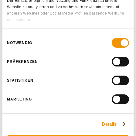
Anforderungen
Der Einsatz erfolgt, um die Nutzung und Funktionalität unserer
Website zu analysieren und zu verbessern sowie um Ihnen auf
sinnvoll vereinen.
anderen Websites oder Social Media Profilen passende Werbung
einzuspielen.
Soweit Daten in die USA übermittelt werden, erfolgt dies auf der
Einwilligungsauswahl
Basis eines Angemessenheitsbeschlusses der EU-Kommission.
Langfristige
NOTWENDIG
Sie können ihre Einwilligung jederzeit ändern oder widerrufen,
Partnerschaft
indem Sie im Footer auf "Cookie-Einstellungen" klicken.
PRÄFERENZEN
Auf Basis Ihrer
Unter „Details“ erhalten Sie weitere Informationen. Ausführliche
Hinweise finden Sie zudem in unseren
Unternehmensziele
Datenschutzhinweisen
STATISTIKEN
und im
entwickeln wir
Impressum
langfristige Roadmaps,
.
MARKETING
die Prioritäten,
Release‑Zyklen und
Details
technologische