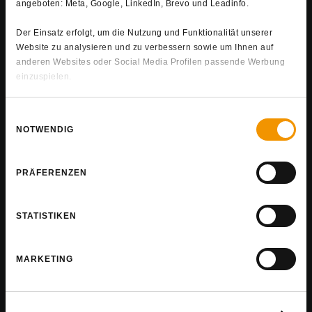
angeboten: Meta, Google, LinkedIn, Brevo und Leadinfo.
Der Einsatz erfolgt, um die Nutzung und Funktionalität unserer
Website zu analysieren und zu verbessern sowie um Ihnen auf
anderen Websites oder Social Media Profilen passende Werbung
einzuspielen.
Soweit Daten in die USA übermittelt werden, erfolgt dies auf der
Einwilligungsauswahl
Basis eines Angemessenheitsbeschlusses der EU-Kommission.
NOTWENDIG
Sie können ihre Einwilligung jederzeit ändern oder widerrufen,
indem Sie im Footer auf "Cookie-Einstellungen" klicken.
PRÄFERENZEN
Unter „Details“ erhalten Sie weitere Informationen. Ausführliche
Hinweise finden Sie zudem in unseren
Datenschutzhinweisen
STATISTIKEN
und im
Impressum
.
MARKETING