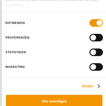
einzuspielen.
Soweit Daten in die USA übermittelt werden, erfolgt dies auf der Basis
Einwilligungsauswahl
eines Angemessenheitsbeschlusses der EU-Kommission. Sie
NOTWENDIG
können ihre Einwilligung jederzeit ändern oder widerrufen, indem Sie
im Footer auf "Cookie-Einstellungen" klicken.
PRÄFERENZEN
Unter „Details“ erhalten Sie weitere Informationen. Ausführliche
Hinweise finden Sie zudem in unseren
Datenschutzhinweisen
STATISTIKEN
und im
Impressum
.
MARKETING
Details
Alle einwilligen